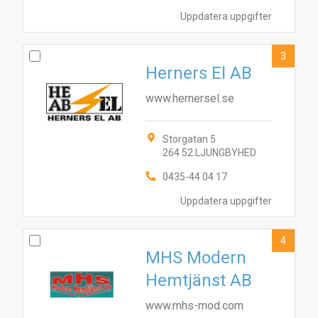
Uppdatera uppgifter
3
Herners El AB
www.hernersel.se
Storgatan 5
264 52 LJUNGBYHED
0435-44 04 17
Uppdatera uppgifter
4
MHS Modern
Hemtjänst AB
www.mhs-mod.com