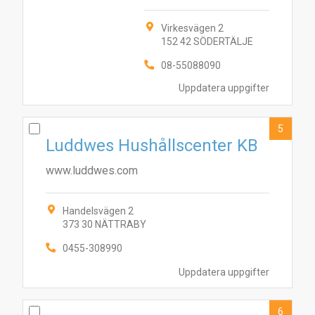
Virkesvägen 2
152 42 SÖDERTÄLJE
08-55088090
Uppdatera uppgifter
5
Luddwes Hushållscenter KB
www.luddwes.com
Handelsvägen 2
373 30 NÄTTRABY
1
9
6
8
2
4
7
10
5
3
0455-308990
Uppdatera uppgifter
6