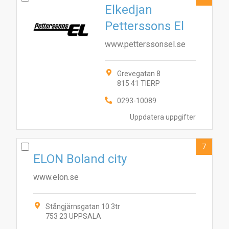
Elkedjan
Petterssons El
www.petterssonsel.se
Grevegatan 8
815 41 TIERP
0293-10089
Uppdatera uppgifter
7
ELON Boland city
www.elon.se
Stångjärnsgatan 10 3tr
753 23 UPPSALA