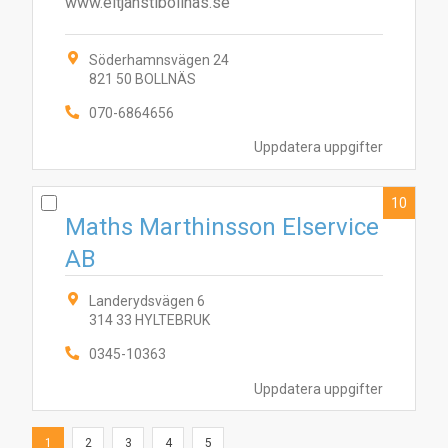
www.eltjanstibollnas.se
Söderhamnsvägen 24
821 50 BOLLNÄS
070-6864656
Uppdatera uppgifter
10
Maths Marthinsson Elservice
AB
Landerydsvägen 6
314 33 HYLTEBRUK
0345-10363
Uppdatera uppgifter
1
2
3
4
5