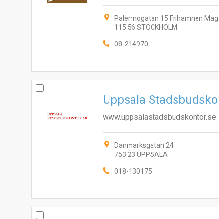
Palermogatan 15 Frihamnen Maga
115 56 STOCKHOLM
08-214970
Uppsala Stadsbudsko
www.uppsalastadsbudskontor.se
Danmarksgatan 24
753 23 UPPSALA
018-130175