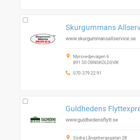
Skurgummans Allserv
www.skurgummansallservice.se
Myrsvedjevägen 6
891 50 ÖRNSKÖLDSVIK
070-379 22 91
Guldhedens Flyttexpr
www.guldhedensflytt.se
Södra Långebergsgatan 28