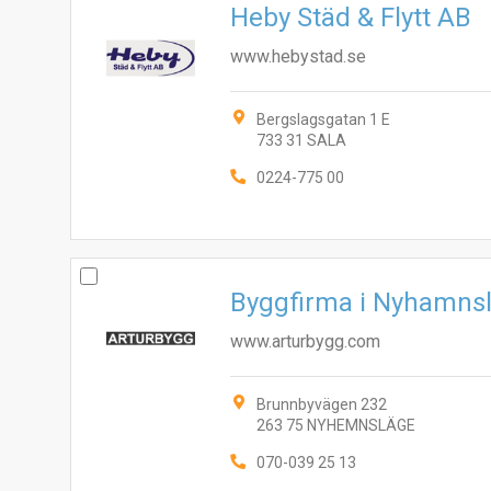
Heby Städ & Flytt AB
www.hebystad.se
Bergslagsgatan 1 E
733 31 SALA
0224-775 00
Byggfirma i Nyhamns
www.arturbygg.com
Brunnbyvägen 232
263 75 NYHEMNSLÄGE
070-039 25 13