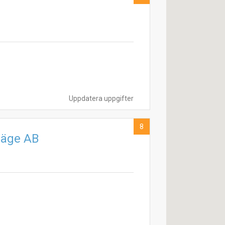
Uppdatera uppgifter
8
läge AB