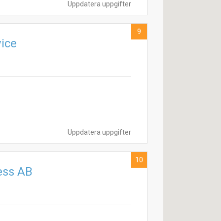
Uppdatera uppgifter
9
ice
Uppdatera uppgifter
10
ess AB