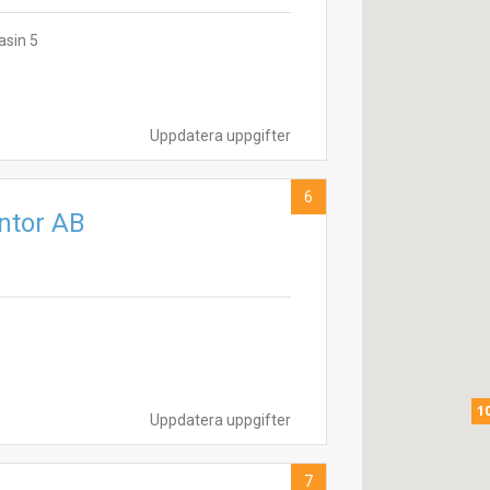
sin 5
Uppdatera uppgifter
6
ntor AB
1
Uppdatera uppgifter
7