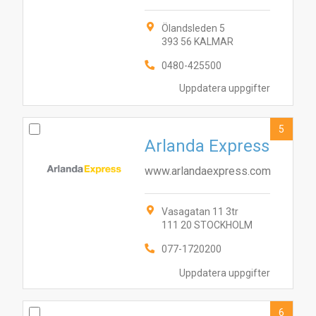
Ölandsleden 5
393 56 KALMAR
0480-425500
Uppdatera uppgifter
5
Arlanda Express
www.arlandaexpress.com
Vasagatan 11 3tr
111 20 STOCKHOLM
077-1720200
8
10
3
9
1
Uppdatera uppgifter
7
2
5
6
4
6