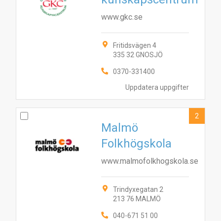
www.gkc.se
Fritidsvägen 4
335 32 GNOSJÖ
0370-331400
Uppdatera uppgifter
2
Malmö
Folkhögskola
www.malmofolkhogskola.se
Trindyxegatan 2
213 76 MALMÖ
040-671 51 00