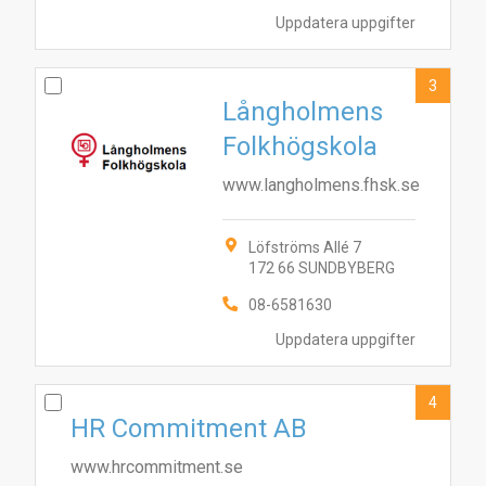
Uppdatera uppgifter
3
Långholmens
Folkhögskola
www.langholmens.fhsk.se
Löfströms Allé 7
172 66 SUNDBYBERG
08-6581630
Uppdatera uppgifter
4
HR Commitment AB
www.hrcommitment.se