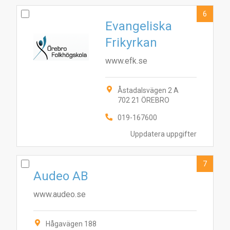
6
Evangeliska
Frikyrkan
www.efk.se
Åstadalsvägen 2 A
702 21 ÖREBRO
019-167600
Uppdatera uppgifter
7
Audeo AB
www.audeo.se
Hågavägen 188