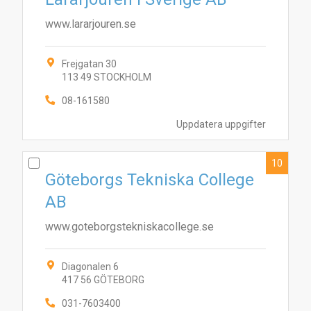
www.lararjouren.se
Frejgatan 30
113 49 STOCKHOLM
08-161580
Uppdatera uppgifter
10
Göteborgs Tekniska College
AB
www.goteborgstekniskacollege.se
Diagonalen 6
417 56 GÖTEBORG
031-7603400