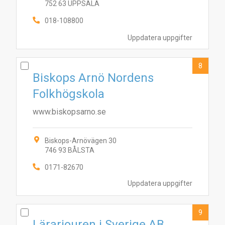
752 63 UPPSALA
018-108800
Uppdatera uppgifter
8
Biskops Arnö Nordens
Folkhögskola
www.biskopsarno.se
Biskops-Arnövägen 30
746 93 BÅLSTA
0171-82670
Uppdatera uppgifter
9
Lärarjouren i Sverige AB