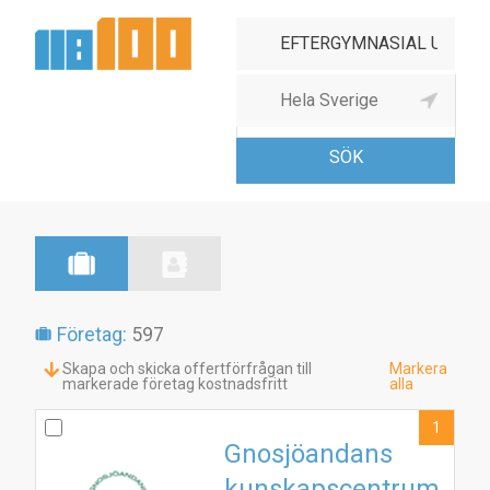
Eftergymnasial
utbildning
Företag:
597
Skapa och skicka offertförfrågan till
Markera
markerade företag kostnadsfritt
alla
1
Gnosjöandans
kunskapscentrum