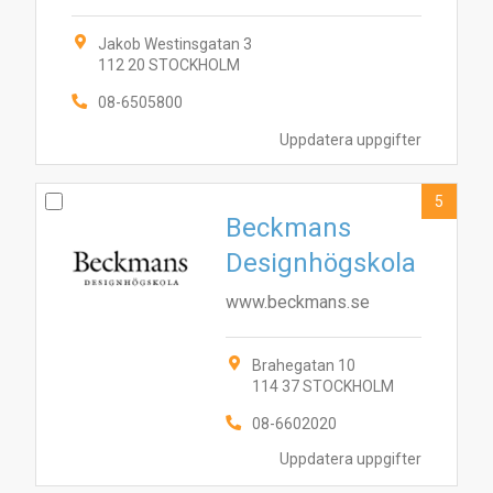
Jakob Westinsgatan 3
112 20 STOCKHOLM
08-6505800
Uppdatera uppgifter
5
Beckmans
Designhögskola
www.beckmans.se
Brahegatan 10
114 37 STOCKHOLM
6
7
8
3
4
5
9
10
1
2
08-6602020
Uppdatera uppgifter