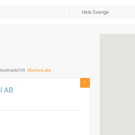
 kostnadsfritt
Markera alla
1
l AB