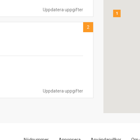
Uppdatera uppgifter
1
2
Uppdatera uppgifter
Nödnummer
Annonsera
Användarvillkor
Om 