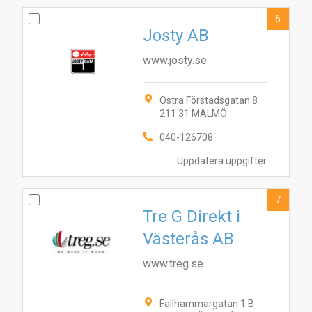
6
Josty AB
www.josty.se
Östra Förstadsgatan 8
211 31 MALMÖ
040-126708
Uppdatera uppgifter
7
Tre G Direkt i
Västerås AB
www.treg.se
Fallhammargatan 1 B