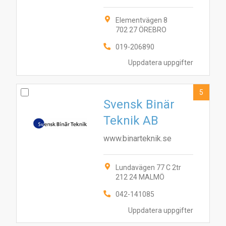
Elementvägen 8
702 27 ÖREBRO
019-206890
Uppdatera uppgifter
5
Svensk Binär
Teknik AB
www.binarteknik.se
10
Lundavägen 77 C 2tr
4
7
1
8
9
2
5
6
3
212 24 MALMÖ
042-141085
Uppdatera uppgifter