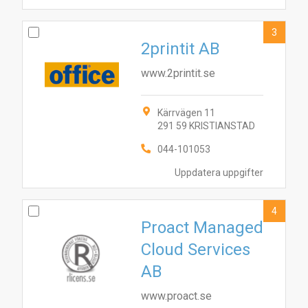
3
2printit AB
www.2printit.se
Kärrvägen 11
291 59 KRISTIANSTAD
044-101053
Uppdatera uppgifter
4
Proact Managed
Cloud Services
AB
www.proact.se