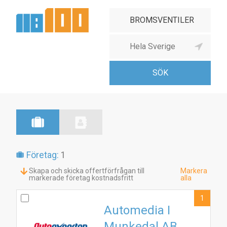
Företag:
1
Skapa och skicka offertförfrågan till
Markera
markerade företag kostnadsfritt
alla
1
Automedia I
Munkedal AB
1