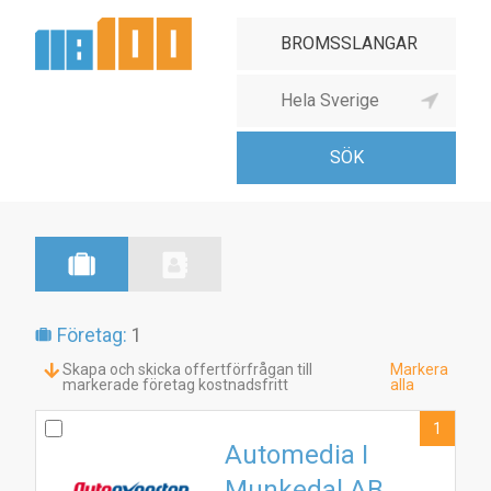
Företag:
1
Skapa och skicka offertförfrågan till
Markera
markerade företag kostnadsfritt
alla
1
Automedia I
Munkedal AB
1