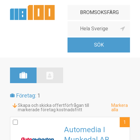
Företag:
1
Skapa och skicka offertförfrågan till
Markera
markerade företag kostnadsfritt
alla
1
Automedia I
Munkedal AB
1