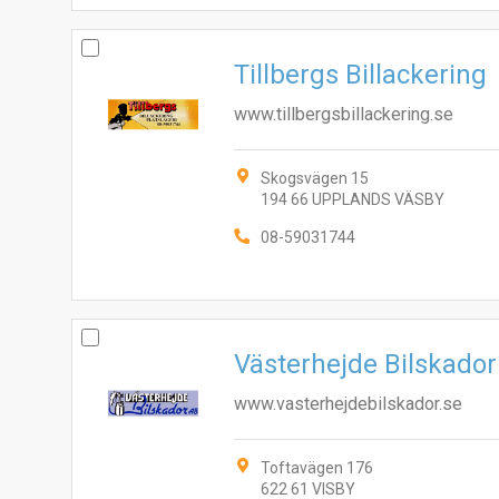
Tillbergs Billackering
www.tillbergsbillackering.se
Skogsvägen 15
194 66 UPPLANDS VÄSBY
08-59031744
Västerhejde Bilskado
www.vasterhejdebilskador.se
Toftavägen 176
622 61 VISBY