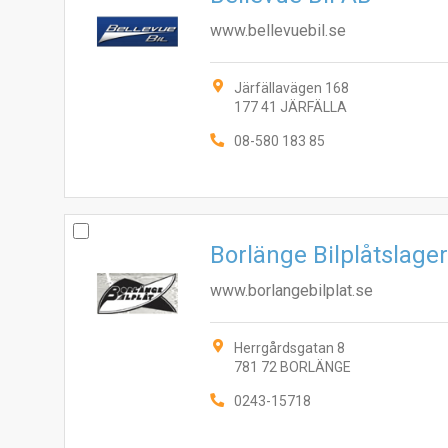
www.bellevuebil.se
Järfällavägen 168
177 41 JÄRFÄLLA
08-580 183 85
Borlänge Bilplåtslage
www.borlangebilplat.se
Herrgårdsgatan 8
781 72 BORLÄNGE
0243-15718