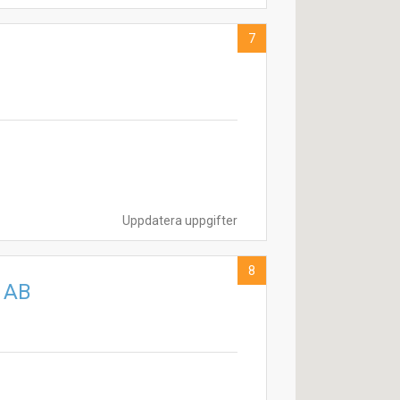
7
Uppdatera uppgifter
8
r AB