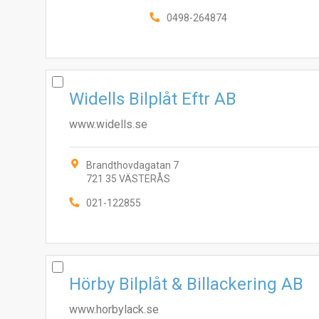
0498-264874
Widells Bilplåt Eftr AB
www.widells.se
Brandthovdagatan 7
721 35 VÄSTERÅS
021-122855
Hörby Bilplåt & Billackering AB
www.horbylack.se