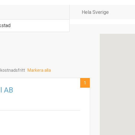
rkstad
 kostnadsfritt
Markera alla
1
l AB