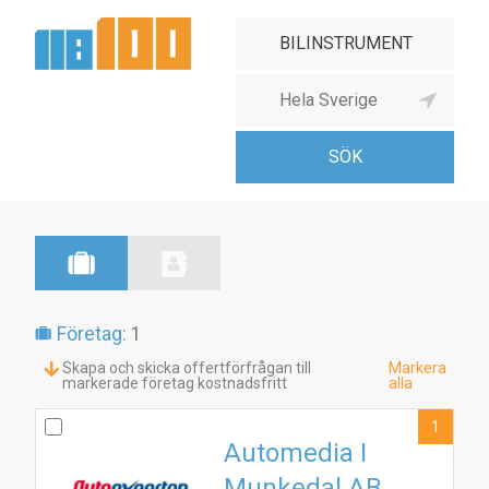
Företag:
1
Skapa och skicka offertförfrågan till
Markera
markerade företag kostnadsfritt
alla
1
Automedia I
Munkedal AB
1