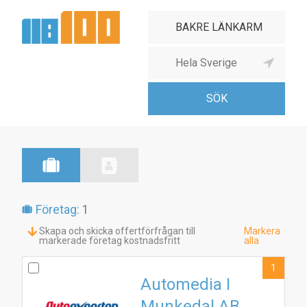
Företag:
1
Skapa och skicka offertförfrågan till
Markera
markerade företag kostnadsfritt
alla
1
Automedia I
Munkedal AB
1