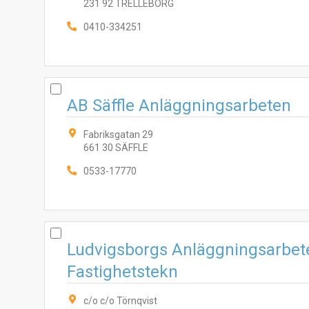
231 92 TRELLEBORG
0410-334251
AB Säffle Anläggningsarbeten
Fabriksgatan 29
661 30 SÄFFLE
0533-17770
Ludvigsborgs Anläggningsarbet
Fastighetstekn
c/o c/o Törnqvist