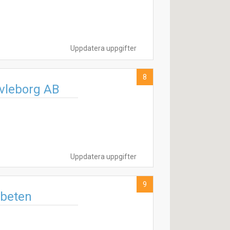
Uppdatera uppgifter
8
vleborg AB
Uppdatera uppgifter
9
rbeten