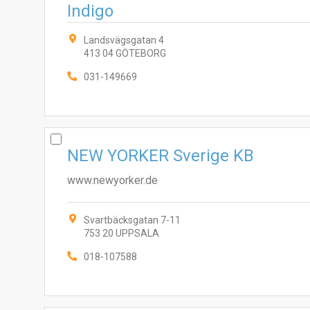
Indigo
Landsvägsgatan 4
413 04 GÖTEBORG
031-149669
NEW YORKER Sverige KB
www.newyorker.de
Svartbäcksgatan 7-11
753 20 UPPSALA
018-107588