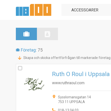
Företag:
75
Skapa och skicka offertförfrågan till markerade företag
Ruth O Roul i Uppsala
www.ruthraoul.com
Sysslomansgatan 14
753 11 UPPSALA
018-13 04 03