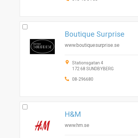
Boutique Surprise
www.boutiquesurprise.se
Stationsgatan 4
172 68 SUNDBYBERG
08-296680
H&M
www.hm.se