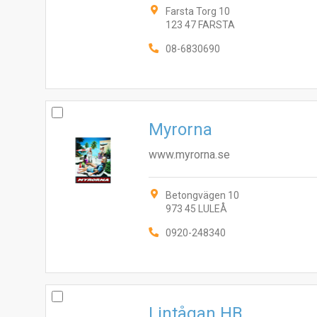
Farsta Torg 10
123 47 FARSTA
08-6830690
Myrorna
www.myrorna.se
Betongvägen 10
973 45 LULEÅ
0920-248340
Lintågan HB