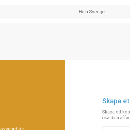
Skapa et
Skapa ett kos
öka dina affär
lösenord för