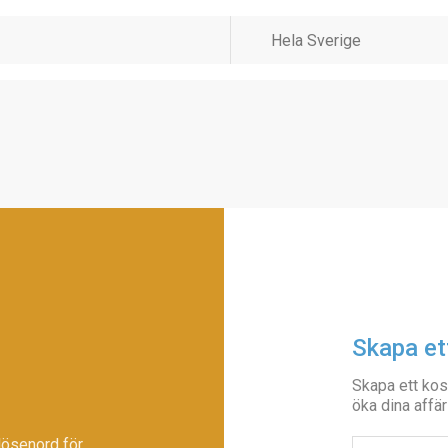
Skapa et
Skapa ett kos
öka dina affär
lösenord för