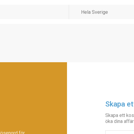
Skapa et
Skapa ett kos
öka dina affär
lösenord för