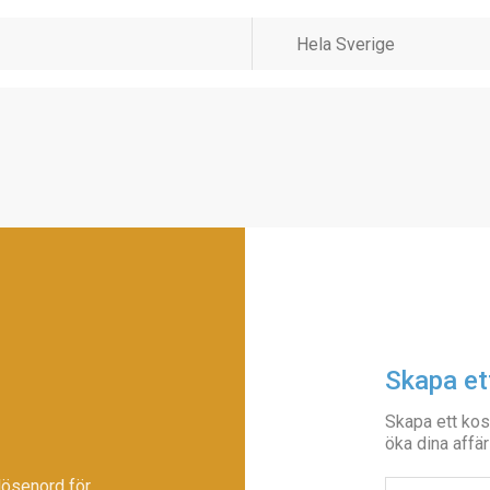
Skapa et
Skapa ett kos
öka dina affär
lösenord för