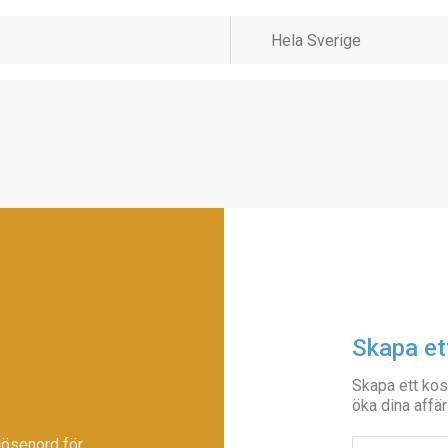
Skapa et
Skapa ett kos
öka dina affär
lösenord för