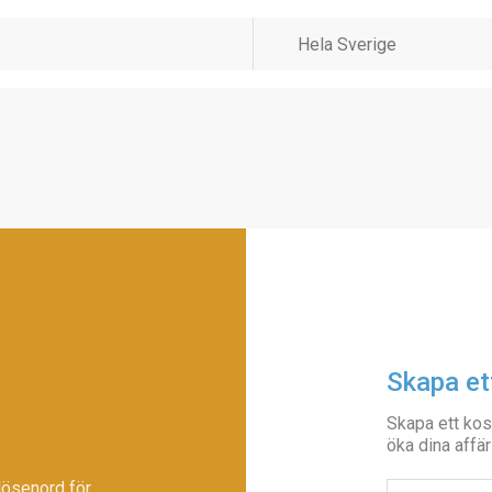
Skapa et
Skapa ett kos
öka dina affär
lösenord för