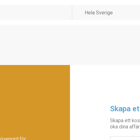
Skapa et
Skapa ett kos
öka dina affär
lösenord för