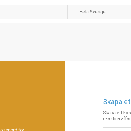
Skapa et
Skapa ett kos
öka dina affär
lösenord för