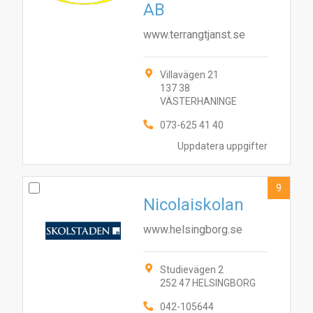
AB
www.terrangtjanst.se
Villavägen 21
137 38
VÄSTERHANINGE
073-625 41 40
Uppdatera uppgifter
9
Nicolaiskolan
www.helsingborg.se
Studievägen 2
252 47 HELSINGBORG
042-105644