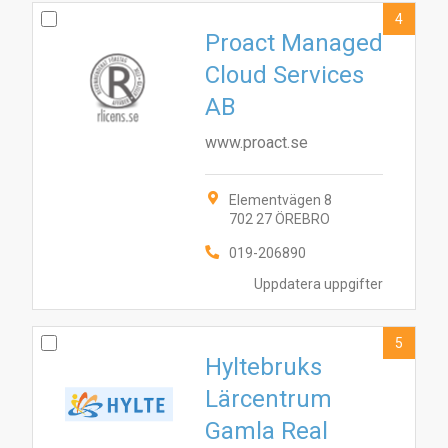
4
Proact Managed
Cloud Services
AB
www.proact.se
Elementvägen 8
702 27 ÖREBRO
019-206890
Uppdatera uppgifter
5
Hyltebruks
Lärcentrum
Gamla Real