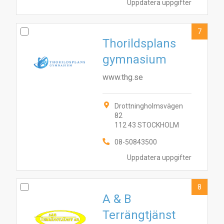
Uppdatera uppgifter
7
Thorildsplans
gymnasium
www.thg.se
Drottningholmsvägen
82
112 43 STOCKHOLM
08-50843500
Uppdatera uppgifter
8
A & B
Terrängtjänst