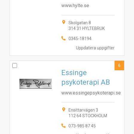
www.hylte.se
4
7
3
8
10
1
2
5
9
Skolgatan 8
314 31 HYLTEBRUK
0345-18194
Uppdatera uppgifter
6
Essinge
psykoterapi AB
www.essingepsykoterapi.se
Ensittarvägen 3
112 64 STOCKHOLM
073-985 87 45