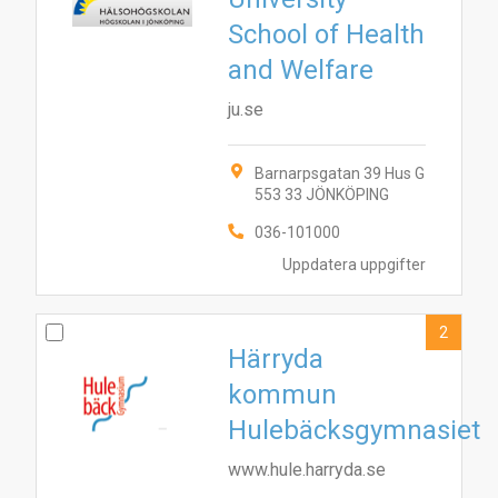
School of Health
and Welfare
ju.se
Barnarpsgatan 39 Hus G
553 33 JÖNKÖPING
036-101000
Uppdatera uppgifter
2
Härryda
kommun
Hulebäcksgymnasiet
www.hule.harryda.se