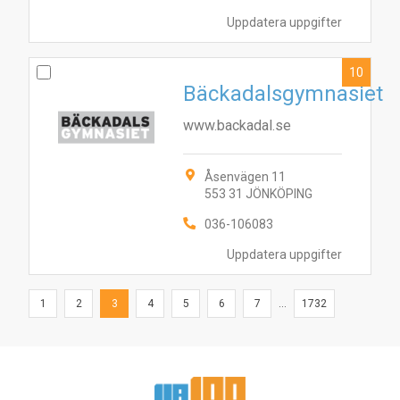
Uppdatera uppgifter
10
Bäckadalsgymnasiet
www.backadal.se
Åsenvägen 11
553 31 JÖNKÖPING
036-106083
Uppdatera uppgifter
1
2
3
4
5
6
7
...
1732