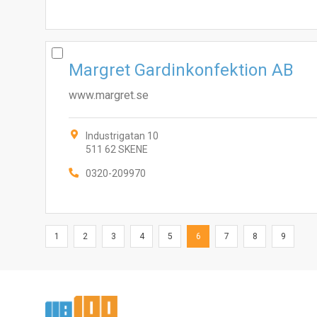
Margret Gardinkonfektion AB
www.margret.se
Industrigatan 10
511 62 SKENE
0320-209970
1
2
3
4
5
6
7
8
9