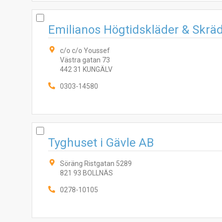
Emilianos Högtidskläder & Skräd
c/o c/o Youssef
Västra gatan 73
442 31 KUNGÄLV
0303-14580
Tyghuset i Gävle AB
Söräng Ristgatan 5289
821 93 BOLLNÄS
0278-10105