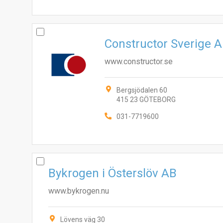
Constructor Sverige 
www.constructor.se
Bergsjödalen 60
415 23 GÖTEBORG
031-7719600
Bykrogen i Österslöv AB
www.bykrogen.nu
Lövens väg 30