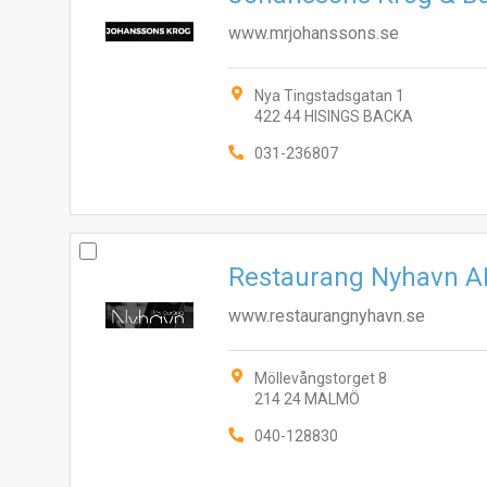
www.mrjohanssons.se
Nya Tingstadsgatan 1
422 44 HISINGS BACKA
031-236807
Restaurang Nyhavn A
www.restaurangnyhavn.se
Möllevångstorget 8
214 24 MALMÖ
040-128830