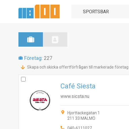
Företag:
227
Skapa och skicka offertförfrågan till markerade företag
Café Siesta
www.sicsta.nu
Hjorttackegatan 1
211 33 MALMÖ
040-6111027