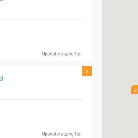
Uppdatera uppgifter
6
B
9
5
2
3
Uppdatera uppgifter