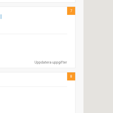
7
l
Uppdatera uppgifter
8