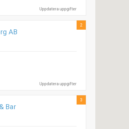
Uppdatera uppgifter
2
org AB
Uppdatera uppgifter
3
& Bar