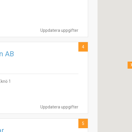
Uppdatera uppgifter
4
n AB
Eknö 1
Uppdatera uppgifter
5
ar