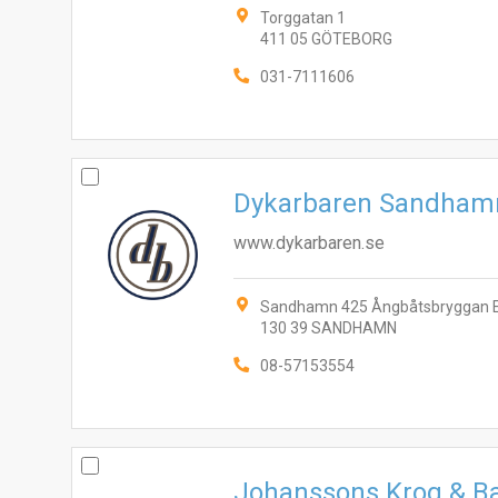
Torggatan 1
411 05 GÖTEBORG
031-7111606
Dykarbaren Sandham
www.dykarbaren.se
Sandhamn 425 Ångbåtsbryggan 
130 39 SANDHAMN
08-57153554
Johanssons Krog & B