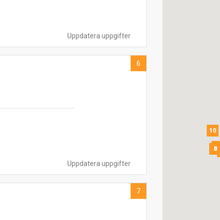
Uppdatera uppgifter
6
10
8
3
6
Uppdatera uppgifter
7