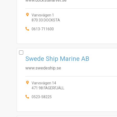
www.dockstavarvet.se
Varvsvägen 1
870 33 DOCKSTA
0613-711600
Swede Ship Marine AB
www.swedeship.se
Varvsvägen 14
471 98 FAGERFJÄLL
0523-58225