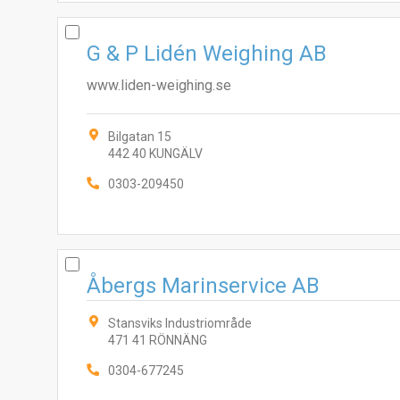
G & P Lidén Weighing AB
www.liden-weighing.se
Bilgatan 15
442 40 KUNGÄLV
0303-209450
Åbergs Marinservice AB
Stansviks Industriområde
471 41 RÖNNÄNG
0304-677245