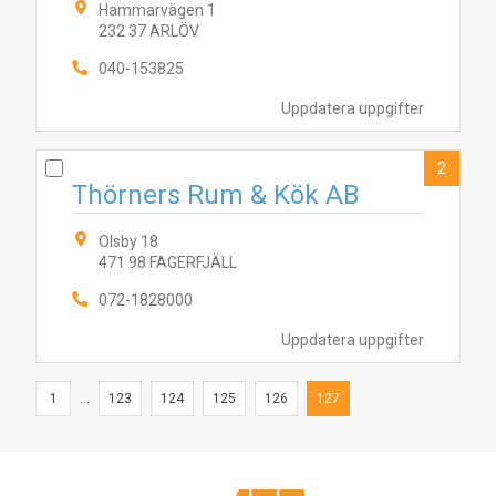
Hammarvägen 1
232 37 ARLÖV
2
1
040-153825
Uppdatera uppgifter
2
Thörners Rum & Kök AB
Olsby 18
471 98 FAGERFJÄLL
072-1828000
Uppdatera uppgifter
1
...
123
124
125
126
127