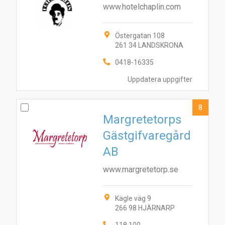
www.hotelchaplin.com
Östergatan 108
261 34 LANDSKRONA
0418-16335
Uppdatera uppgifter
8
Margretetorps
Gästgifvaregård
AB
www.margretetorp.se
Kägle väg 9
266 98 HJÄRNARP