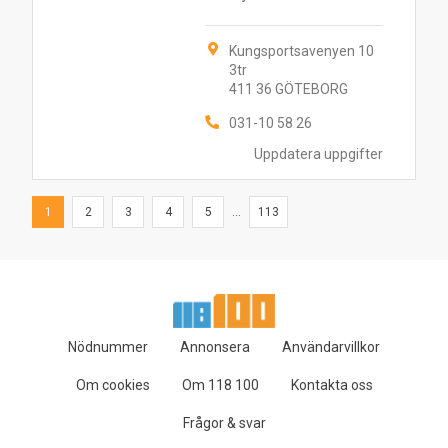
Kungsportsavenyen 10
3tr
411 36 GÖTEBORG
031-10 58 26
Uppdatera uppgifter
1
2
3
4
5
...
113
Nödnummer
Annonsera
Användarvillkor
Om cookies
Om 118 100
Kontakta oss
Frågor & svar