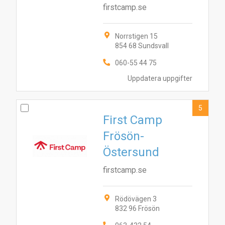
firstcamp.se
Norrstigen 15
854 68 Sundsvall
060-55 44 75
Uppdatera uppgifter
5
First Camp
Frösön-
Östersund
firstcamp.se
Rödövägen 3
832 96 Frösön
9
6
4
10
8
3
7
1
2