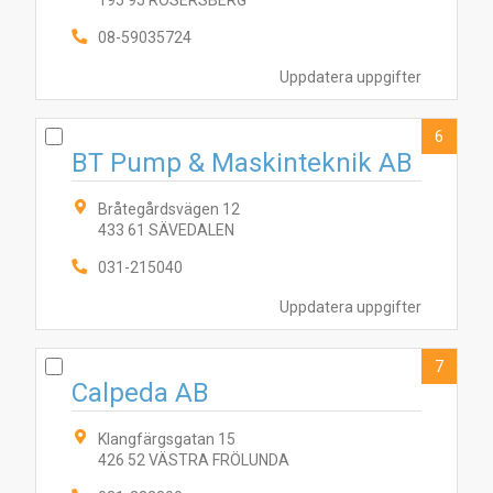
195 95 ROSERSBERG
10
1
2
3
4
5
08-59035724
6
9
7
8
Uppdatera uppgifter
6
BT Pump & Maskinteknik AB
Bråtegårdsvägen 12
433 61 SÄVEDALEN
031-215040
Uppdatera uppgifter
7
Calpeda AB
Klangfärgsgatan 15
426 52 VÄSTRA FRÖLUNDA