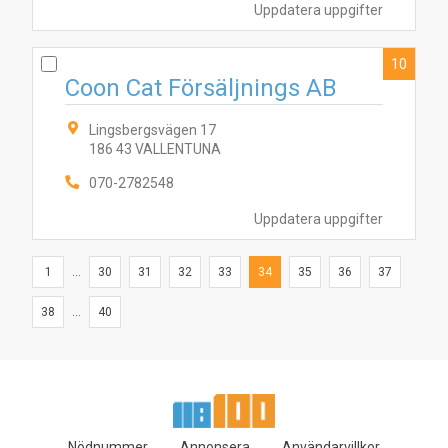
Uppdatera uppgifter
10
Coon Cat Försäljnings AB
Lingsbergsvägen 17
186 43 VALLENTUNA
070-2782548
Uppdatera uppgifter
1
...
30
31
32
33
34
35
36
37
38
...
40
Nödnummer
Annonsera
Användarvillkor