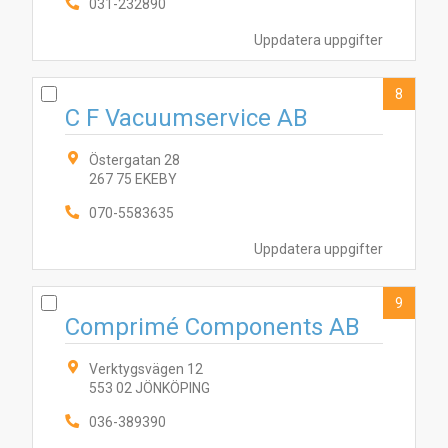
031-232890
Uppdatera uppgifter
8
C F Vacuumservice AB
Östergatan 28
267 75 EKEBY
070-5583635
Uppdatera uppgifter
9
Comprimé Components AB
Verktygsvägen 12
553 02 JÖNKÖPING
036-389390