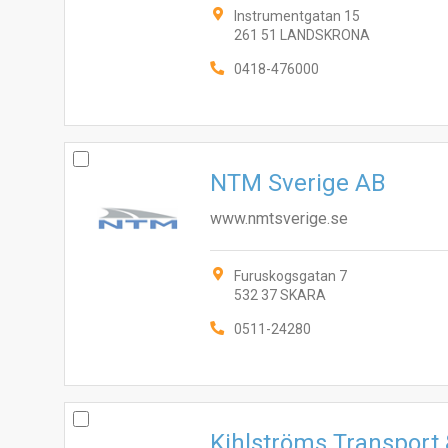
Instrumentgatan 15
261 51 LANDSKRONA
0418-476000
NTM Sverige AB
www.nmtsverige.se
Furuskogsgatan 7
532 37 SKARA
0511-24280
Kihlströms Transport 