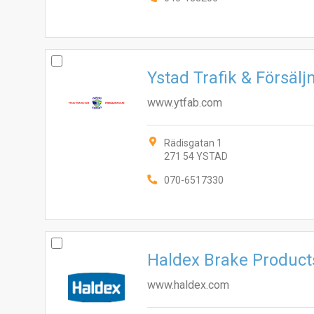
Ystad Trafik & Försäl
www.ytfab.com
Rädisgatan 1
271 54 YSTAD
070-6517330
Haldex Brake Product
www.haldex.com