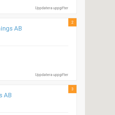
Uppdatera uppgifter
2
jnings AB
Uppdatera uppgifter
3
s AB