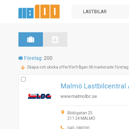
Företag:
200
Skapa och skicka offertförfrågan till markerade företag
Malmö Lastbilcentral
www.malmolbc.se
Blidögatan 25
211 24 MALMÖ
040-188200