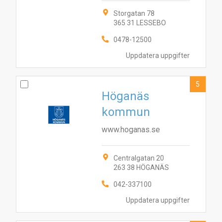
Storgatan 78
365 31 LESSEBO
0478-12500
Uppdatera uppgifter
5
Höganäs
kommun
www.hoganas.se
Centralgatan 20
263 38 HÖGANÄS
042-337100
9
1
3
10
2
5
4
8
6
7
Uppdatera uppgifter