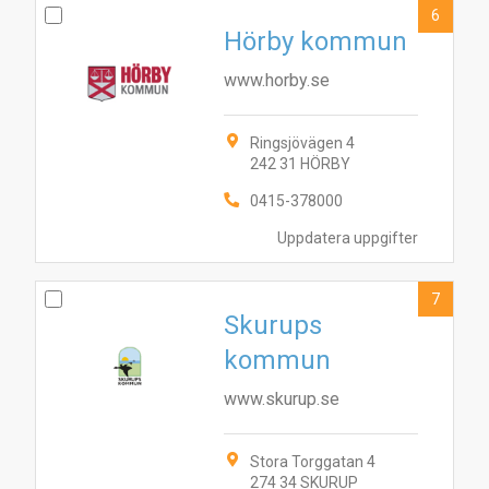
6
Hörby kommun
www.horby.se
Ringsjövägen 4
242 31 HÖRBY
0415-378000
Uppdatera uppgifter
7
Skurups
kommun
www.skurup.se
Stora Torggatan 4
274 34 SKURUP