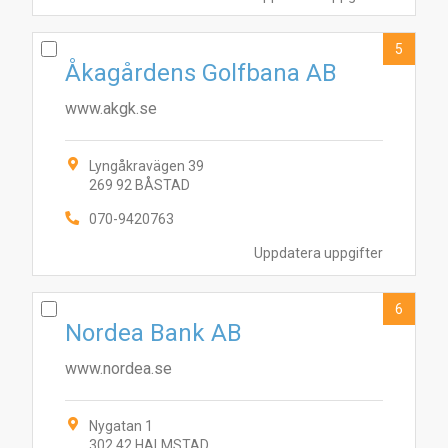
5
Åkagårdens Golfbana AB
www.akgk.se
Lyngåkravägen 39
269 92 BÅSTAD
070-9420763
9
2
8
10
4
1
3
5
6
7
Uppdatera uppgifter
6
Nordea Bank AB
www.nordea.se
Nygatan 1
302 42 HALMSTAD