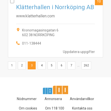
10
Klätterhallen i Norrköping AB
www.klatterhallen.com
Kronomagasinsgatan 6
602 38 NORRKÖPING
011-138444
Uppdatera uppgifter
1
2
3
4
5
6
7
...
262
Nödnummer
Annonsera
Användarvillkor
Om cookies
Om 118 100
Kontakta oss