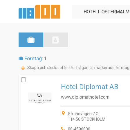
Företag:
1
Skapa och skicka offertförfrågan till markerade företag
Hotel Diplomat AB
www.diplomathotel.com
Strandvägen 7 C
114 56 STOCKHOLM
08-4596800