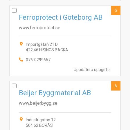
5
Ferroprotect i Göteborg AB
www.ferroprotect.se
Importgatan 21 D
422 46 HISINGS BACKA
076-0299657
4
2
9
10
5
6
8
7
1
3
Uppdatera uppgifter
6
Beijer Byggmaterial AB
www.beijerbygg.se
Industrigatan 12
504 62 BORÅS