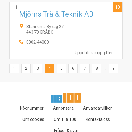
10
Mjörns Trä & Teknik AB
Stannums Byväg 27
443 70 GRÅBO
0302-44088
Uppdatera uppgifter
1
2
3
4
5
6
7
8
...
9
Nödnummer
Annonsera
Användarvillkor
Om cookies
Om 118 100
Kontakta oss
Frågor & svar