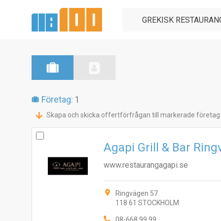
Företag:
1
Skapa och skicka offertförfrågan till markerade företag
Agapi Grill & Bar Ri
www.restaurangagapi.se
Ringvägen 57
118 61 STOCKHOLM
08-668 99 99