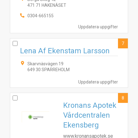
471 71 HAKENÄSET
1
4
5
10
8
9
6
2
3
0304-665155
Uppdatera uppgifter
7
Lena Af Ekenstam Larsson
Skarvnäsvägen 19
649 30 SPARREHOLM
Uppdatera uppgifter
8
Kronans Apotek
Vårdcentralen
Ekensberg
www.kronansapotek.se