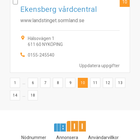
10
Ekensberg vårdcentral
www.landstinget.sormland.se
Hälsovägen 1
611 60 NYKÖPING
0155-245540
Uppdatera uppgifter
1
...
6
7
8
9
10
11
12
13
14
...
18
Nödnummer
Annonsera
Användarvillkor