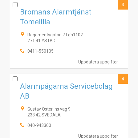
3
Bromans Alarmtjänst
Tomelilla
Regementsgatan 7 Lgh1102
271 41 YSTAD
0411-550105
Uppdatera uppgifter
2
5
6
1
4
7
3
4
Alarmpågarna Servicebolag
AB
Gustav Österlins väg 9
233 42 SVEDALA
040-943300
Uppdatera uppgifter