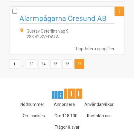
7
Alarmpågarna Öresund AB
Gustav Österlins väg 9
233 42 SVEDALA
Uppdatera uppgifter
1
...
23
24
25
26
27
Nödnummer
Annonsera
Användarvillkor
Om cookies
Om 118 100
Kontakta oss
Frågor & svar