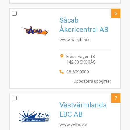
6
Såcab
Åkericentral AB
www.sacab.se
Fräsarvägen 18
142 50 SKOGÅS
08-6090909
Uppdatera uppgifter
7
Västvärmlands
LBC AB
www.vvlbc.se