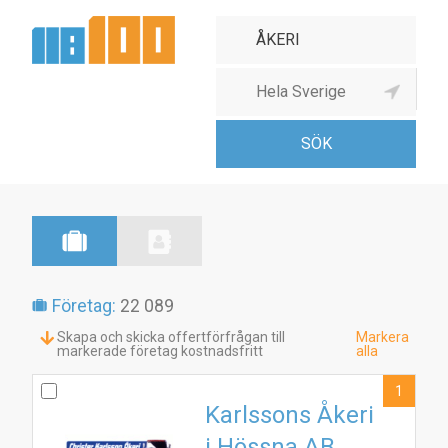
Åkeri
Företag:
22 089
Skapa och skicka offertförfrågan till
Markera
markerade företag kostnadsfritt
alla
1
Karlssons Åkeri
i Hössna AB