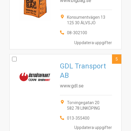
www.bigbag.se
Konsumentvägen 13
125 30 ÄLVSJÖ
08-302100
Uppdatera uppgifter
5
GDL Transport
AB
www.gdl.se
Torvingegatan 20
582 78 LINKÖPING
013-355400
10
7
2
4
6
1
3
5
8
9
Uppdatera uppgifter