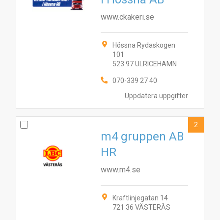
www.ckakeri.se
Hössna Rydaskogen
101
523 97 ULRICEHAMN
070-339 27 40
Uppdatera uppgifter
2
m4 gruppen AB
HR
www.m4.se
Kraftlinjegatan 14
721 36 VÄSTERÅS